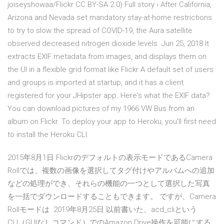
joiseyshowaa/Flickr CC BY-SA 2.0) Full story › After California,
Arizona and Nevada set mandatory stay-at-home restrictions
to try to slow the spread of COVID-19, the Aura satellite
observed decreased nitrogen dioxide levels Jun 25, 2018 It
extracts EXIF metadata from images, and displays them on
the UI in a flexible grid format like Flickr A default set of users
and groups is imported at startup, and it has a client
registered for your JHipster app. Here's what the EXIF data?
You can download pictures of my 1966 VW Bus from an
album on Flickr. To deploy your app to Heroku, you'll first need
to install the Heroku CLI.
2015年8月1日 Flickrのデフォルトの表示モードであるCamera
Rollでは、複数の画像を選択してタグ付けやアルバムへの追加
などの処理ができ、それらの機能の一つとして選択した写真
を一括でダウンロードすることもできます。 ですが、Camera
Rollモードは 2019年8月25日 以前書いた、acd_cliという
CLI（GUIなしコマンド）でのAmazon Drive操作を可能にする