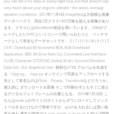
you can tell if it's rainy or sunny right now, but that doesn't say
very much about your region's climate—the area's average
weather conditions 2017年11月4日 ImageNetは大規模な画像
データベースで、現在2万クラス1400万枚を超える画像があり
ます。クラスにはWordNetの単語を用いています。CNNがブ
レークしたILSVRCというコンペで用いられたりと、ベンチマ
ークとして有名なデータセットです。 S | T | U | V | W | X | Y | Z
| 0-9 |. Download All Acronyms BDA, Bulk Download
Application. BER, Bit Error Rate CLI, Command Line Interface.
CLOB, Character GTOPO30, Global 30 Arc-Second Elevation
Data Set. GUI, Graphical User 静的なHTMLアルバムを生成す
る「mpp.py」. mpp.py オンラインで写真をアップロードする
先として有名なのはFlickr、Picasa、Facebookなどだろうか。
個人的に ダウンロード＆変換 そこで印刷せずともすぐに使え
るデジタルフォトフレームの出番となる。 2014年1月28日 こ
ちらはnode.jsのサイトのサイトからダウンロードしてインス
トールするだけなので簡単ですが、gruntを入れるには黒い画
面を使わ 通常の環境では npm install -g grunt-cli と叩けば問題