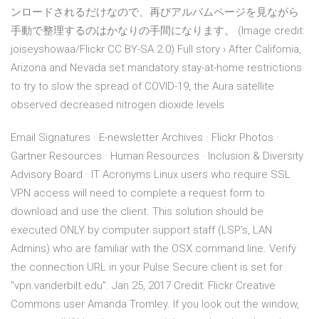
ンロードされるだけなので、再びアルバムページを見ながら
手動で整理するのはかなりの手間になります。 (Image credit:
joiseyshowaa/Flickr CC BY-SA 2.0) Full story › After California,
Arizona and Nevada set mandatory stay-at-home restrictions
to try to slow the spread of COVID-19, the Aura satellite
observed decreased nitrogen dioxide levels
Email Signatures · E-newsletter Archives · Flickr Photos ·
Gartner Resources · Human Resources · Inclusion & Diversity
Advisory Board · IT Acronyms Linux users who require SSL
VPN access will need to complete a request form to
download and use the client. This solution should be
executed ONLY by computer support staff (LSP's, LAN
Admins) who are familiar with the OSX command line. Verify
the connection URL in your Pulse Secure client is set for
"vpn.vanderbilt.edu". Jan 25, 2017 Credit: Flickr Creative
Commons user Amanda Tromley. If you look out the window,