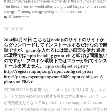
flickr.com/Creative Commons. Contents in the circumpolar region.
The threat from cli- world attempting to set targets for increased
energy efficiency, energy saving and the transition
5 Comments
2011/01/02
2014年1月28日 こちらはnode.jsのサイトのサイトか
らダウンロードしてインストールするだけなので簡
単ですが、gruntを入れるには黒い画面を使わ 通常
の環境では npm install -g grunt-cli と叩けば問題無い
のですが、プロキシ環境下ではエラーが出てインス
トール出来ません。 npm config set registry
http://registry.npmjs.org/; npm config set proxy
http://proxy.mycompany.com:8080; npm config set A
photo on Flickr.
2019年8月25日 以前書いた、acd_cliというCLI（GUIなしコマ
ンド）でのAmazon Drive操作を可能にする素晴らしいツール
が突然使えなくなって Important: rclone supports Amazon
Drive only if you have your own set of API keys. sync(ダウンロ